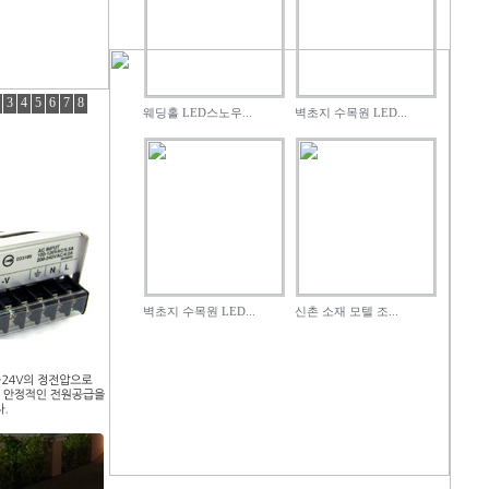
3
4
5
6
7
8
웨딩홀 LED스노우...
벽초지 수목원 LED...
벽초지 수목원 LED...
신촌 소재 모텔 조...