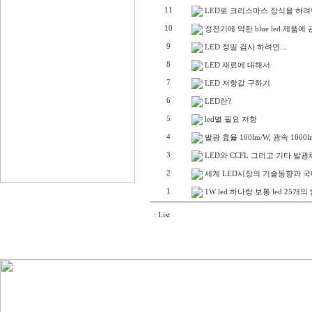
11
LED로 크리스마스 장식을 하려면
10
정전기에 약한 blue led 제품에
9
LED 정밀 검사 하려면...
8
LED 재료에 대해서
7
LED 저항값 구하기
6
LED란?
5
led별 필요 저항
4
발광 효율 100lm/W, 광속 10
3
LED와 CCFL 그리고 기타 발
2
세계 LED시장의 기술동향과 국
1
1W led 하나랑 보통 led 25개
: List