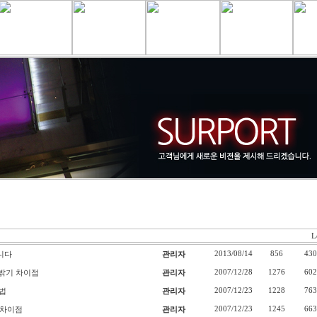
L
2013/08/14
856
430
니다
관리자
2007/12/28
1276
602
의 밝기 차이점
관리자
2007/12/23
1228
763
법
관리자
2007/12/23
1245
663
의 차이점
관리자