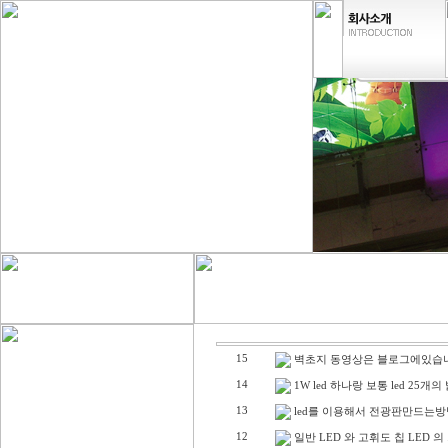
15
벽초지 동영상은 블로그에있습
14
1W led 하나랑 보통 led 25개
13
led를 이용해서 전광판만드는방
12
일반 LED 와 고휘도 칩 LED 