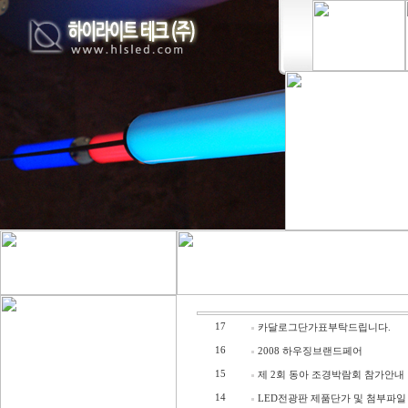
17
카달로그단가표부탁드립니다.
16
2008 하우징브랜드페어
15
제 2회 동아 조경박람회 참가안내
14
LED전광판 제품단가 및 첨부파일