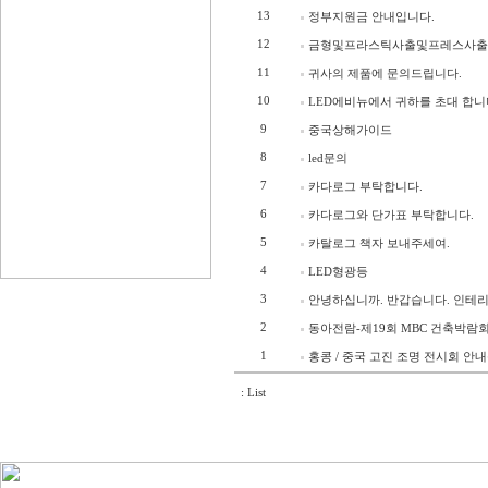
13
정부지원금 안내입니다.
12
금형및프라스틱사출및프레스사출
11
귀사의 제품에 문의드립니다.
10
LED에비뉴에서 귀하를 초대 합니
9
중국상해가이드
8
led문의
7
카다로그 부탁합니다.
6
카다로그와 단가표 부탁합니다.
5
카탈로그 책자 보내주세여.
4
LED형광등
3
안녕하십니까. 반갑습니다. 인테리
2
동아전람-제19회 MBC 건축박람
1
홍콩 / 중국 고진 조명 전시회 안
: List